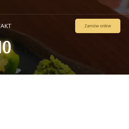
AKT
Zamów online
NO