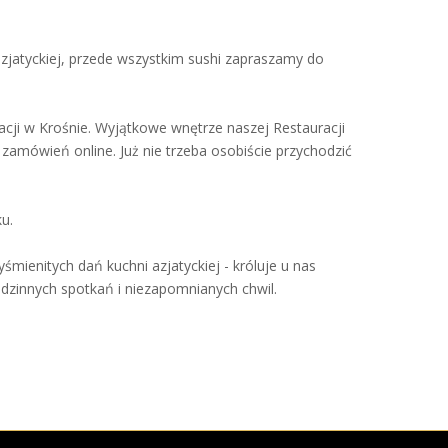
azjatyckiej, przede wszystkim sushi zapraszamy do
ji w Krośnie. Wyjątkowe wnętrze naszej Restauracji
amówień online. Już nie trzeba osobiście przychodzić
u.
mienitych dań kuchni azjatyckiej - króluje u nas
dzinnych spotkań i niezapomnianych chwil.